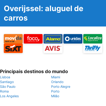
Overijssel: aluguel de
carros
Principais destinos do mundo
Lisboa
Miami
Santiago
Orlando
São Paulo
Porto Alegre
Roma
Porto
Los Angeles
Milão