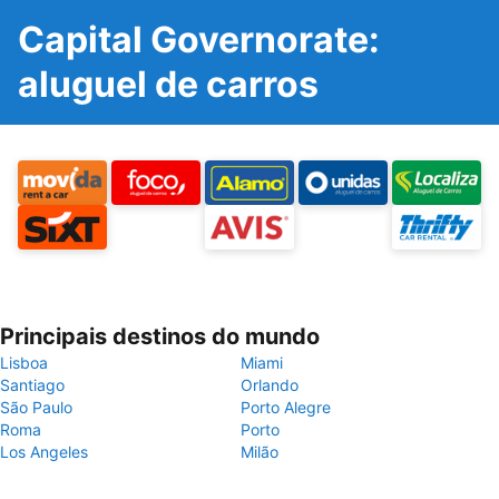
Capital Governorate:
aluguel de carros
Principais destinos do mundo
Lisboa
Miami
Santiago
Orlando
São Paulo
Porto Alegre
Roma
Porto
Los Angeles
Milão