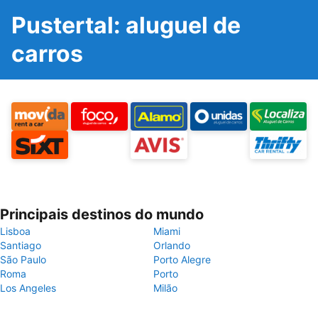
Pustertal: aluguel de
carros
Principais destinos do mundo
Lisboa
Miami
Santiago
Orlando
São Paulo
Porto Alegre
Roma
Porto
Los Angeles
Milão