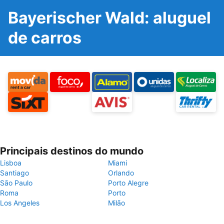
Bayerischer Wald: aluguel
de carros
Principais destinos do mundo
Lisboa
Miami
Santiago
Orlando
São Paulo
Porto Alegre
Roma
Porto
Los Angeles
Milão