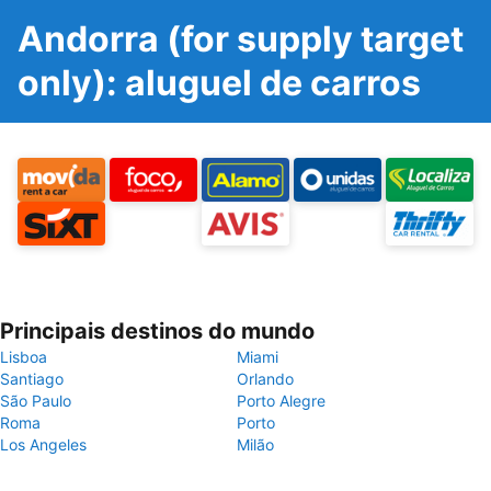
Andorra (for supply target
only): aluguel de carros
Principais destinos do mundo
Lisboa
Miami
Santiago
Orlando
São Paulo
Porto Alegre
Roma
Porto
Los Angeles
Milão