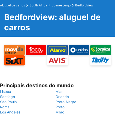
Aluguel de carros
South Africa
Joanesburgo
Bedfordview
Bedfordview: aluguel de
carros
Principais destinos do mundo
Lisboa
Miami
Santiago
Orlando
São Paulo
Porto Alegre
Roma
Porto
Los Angeles
Milão