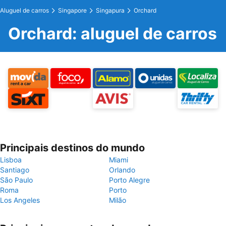
Aluguel de carros
Singapore
Singapura
Orchard
Orchard: aluguel de carros
Principais destinos do mundo
Lisboa
Miami
Santiago
Orlando
São Paulo
Porto Alegre
Roma
Porto
Los Angeles
Milão