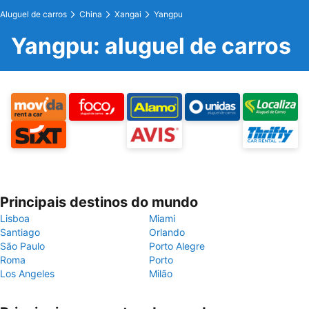
Aluguel de carros
China
Xangai
Yangpu
Yangpu: aluguel de carros
Principais destinos do mundo
Lisboa
Miami
Santiago
Orlando
São Paulo
Porto Alegre
Roma
Porto
Los Angeles
Milão