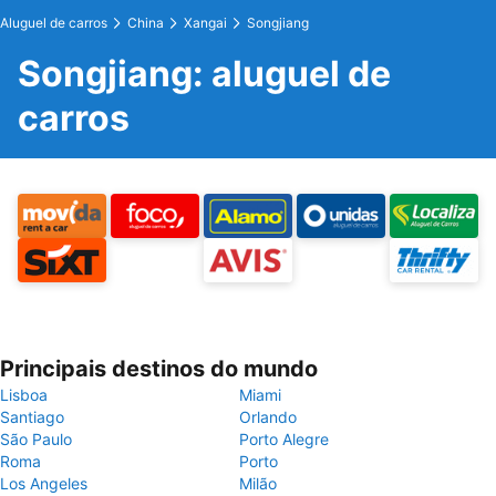
Aluguel de carros
China
Xangai
Songjiang
Songjiang: aluguel de
carros
Principais destinos do mundo
Lisboa
Miami
Santiago
Orlando
São Paulo
Porto Alegre
Roma
Porto
Los Angeles
Milão