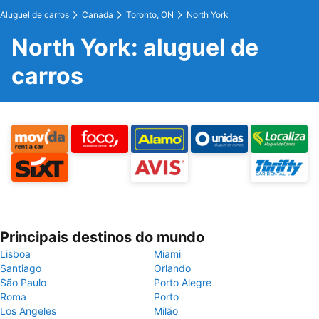
Aluguel de carros
Canada
Toronto, ON
North York
North York: aluguel de
carros
Principais destinos do mundo
Lisboa
Miami
Santiago
Orlando
São Paulo
Porto Alegre
Roma
Porto
Los Angeles
Milão