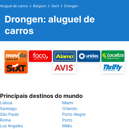
Aluguel de carros
Belgium
Gent
Drongen
Drongen: aluguel de
carros
Principais destinos do mundo
Lisboa
Miami
Santiago
Orlando
São Paulo
Porto Alegre
Roma
Porto
Los Angeles
Milão