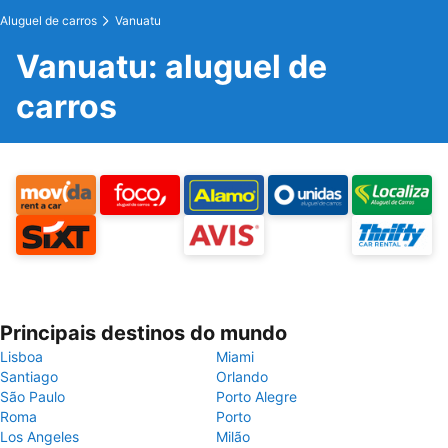
Aluguel de carros
Vanuatu
Vanuatu: aluguel de
carros
Principais destinos do mundo
Lisboa
Miami
Santiago
Orlando
São Paulo
Porto Alegre
Roma
Porto
Los Angeles
Milão