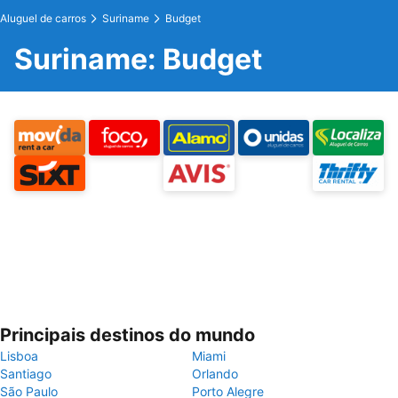
Aluguel de carros
Suriname
Budget
Suriname: Budget
Principais destinos do mundo
Lisboa
Miami
Santiago
Orlando
São Paulo
Porto Alegre