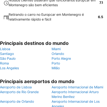
Nossos clientes disseram que funcionários Europcar em
7.1
Montenegro são bem eficientes
Retirando o carro no Europcar em Montenegro é
6.5
relativamente rápido e fácil
Principais destinos do mundo
Lisboa
Miami
Santiago
Orlando
São Paulo
Porto Alegre
Roma
Porto
Los Angeles
Milão
Principais aeroportos do mundo
Aeroporto de Lisboa
Aeroporto Internacional de Miami
Aeroporto de Rio Grande
Aeroporto Internacional Arturo
Merino Benítez
Aeroporto de Orlando
Aeroporto Internacional de Los
Angeles