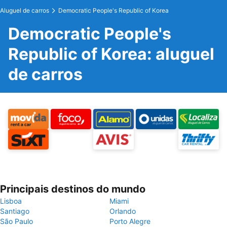
Aluguel de carros
Democratic People's Republic of Korea
Democratic People's
Republic of Korea: aluguel
de carros
Principais destinos do mundo
Lisboa
Miami
Santiago
Orlando
São Paulo
Porto Alegre