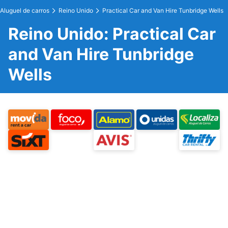
Aluguel de carros
Reino Unido
Practical Car and Van Hire Tunbridge Wells
Reino Unido: Practical Car
and Van Hire Tunbridge
Wells