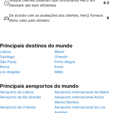
Nossos clientes disseram que funcionários Hertz em
8.3
Denmark são bem eficientes
De acordo com as avaliações dos clientes, Hertz fornece
8
ótimo valor pelo dinheiro
Principais destinos do mundo
Lisboa
Miami
Santiago
Orlando
São Paulo
Porto Alegre
Roma
Porto
Los Angeles
Milão
Principais aeroportos do mundo
Aeroporto de Lisboa
Aeroporto Internacional de Miami
Aeroporto de Rio Grande
Aeroporto Internacional Arturo
Merino Benítez
Aeroporto de Orlando
Aeroporto Internacional de Los
Angeles