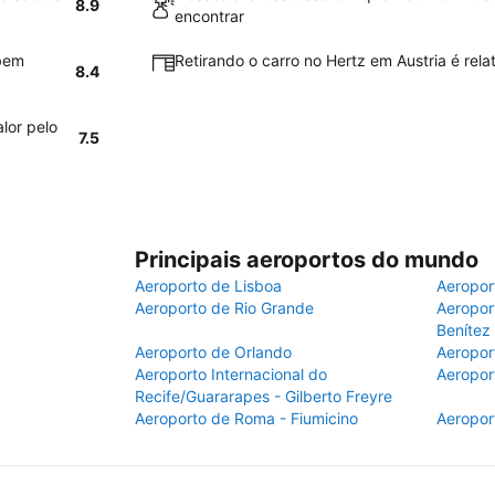
8.9
encontrar
 bem
Retirando o carro no Hertz em Austria é rela
8.4
lor pelo
7.5
Principais aeroportos do mundo
Aeroporto de Lisboa
Aeropor
Aeroporto de Rio Grande
Aeroport
Benítez
Aeroporto de Orlando
Aeropor
Aeroporto Internacional do
Aeropor
Recife/Guararapes - Gilberto Freyre
Aeroporto de Roma - Fiumicino
Aeropor