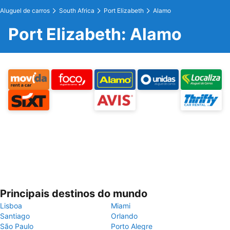
Aluguel de carros
South Africa
Port Elizabeth
Alamo
Port Elizabeth: Alamo
Principais destinos do mundo
Lisboa
Miami
Santiago
Orlando
São Paulo
Porto Alegre