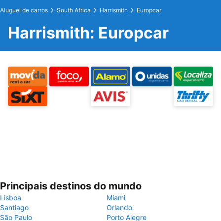
Aluguel de carros
South Africa
Harrismith
Europcar
Harrismith: Europcar
Principais destinos do mundo
Lisboa
Miami
Santiago
Orlando
São Paulo
Porto Alegre