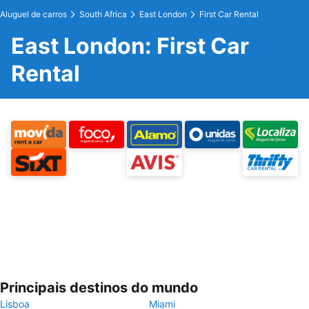
Aluguel de carros
South Africa
East London
First Car Rental
East London: First Car
Rental
Principais destinos do mundo
Lisboa
Miami