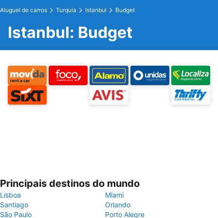
Aluguel de carros
Turquia
Istanbul
Budget
Istanbul: Budget
Principais destinos do mundo
Lisboa
Miami
Santiago
Orlando
São Paulo
Porto Alegre