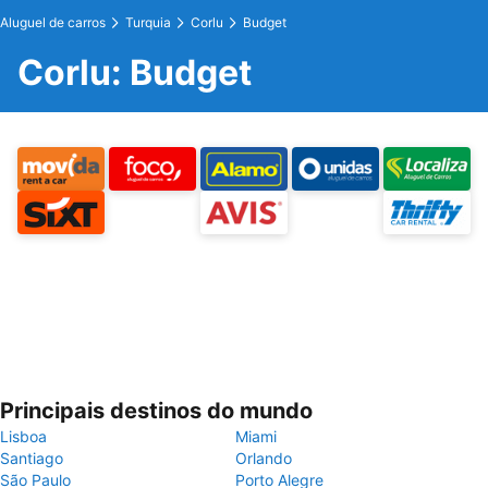
Aluguel de carros
Turquia
Corlu
Budget
Corlu: Budget
Principais destinos do mundo
Lisboa
Miami
Santiago
Orlando
São Paulo
Porto Alegre