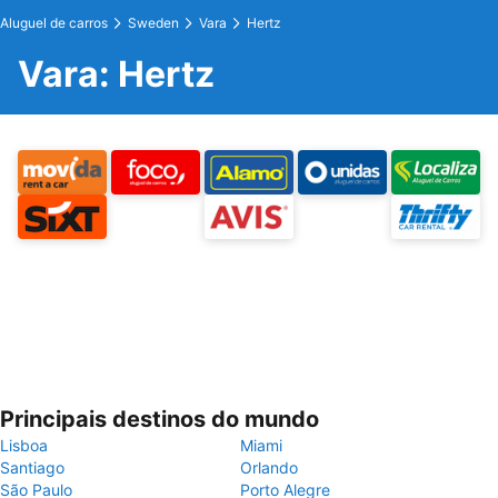
Aluguel de carros
Sweden
Vara
Hertz
Vara: Hertz
Principais destinos do mundo
Lisboa
Miami
Santiago
Orlando
São Paulo
Porto Alegre