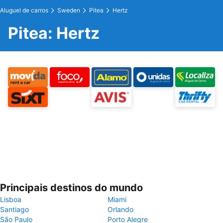
Aluguel de carros
Sweden
Pitea
Hertz
Pitea: Hertz
Principais destinos do mundo
Lisboa
Miami
Santiago
Orlando
São Paulo
Porto Alegre