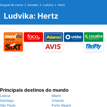
Aluguel de carros
Sweden
Ludvika
Hertz
Ludvika: Hertz
Principais destinos do mundo
Lisboa
Miami
Santiago
Orlando
São Paulo
Porto Alegre