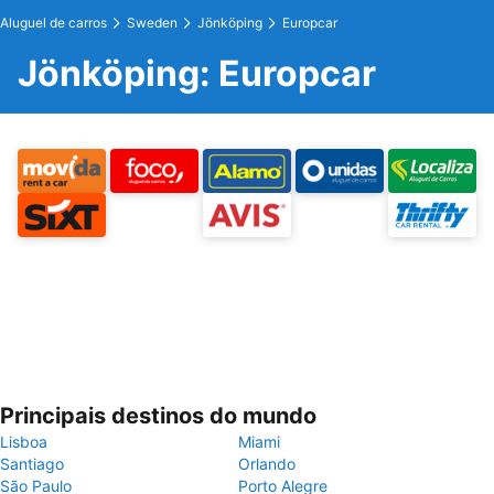
Aluguel de carros
Sweden
Jönköping
Europcar
Jönköping: Europcar
Principais destinos do mundo
Lisboa
Miami
Santiago
Orlando
São Paulo
Porto Alegre