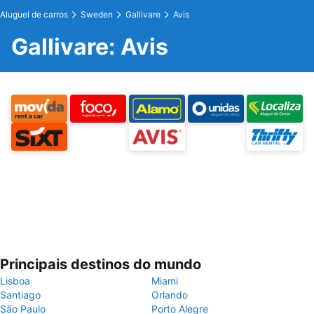
Aluguel de carros
Sweden
Gallivare
Avis
Gallivare: Avis
Principais destinos do mundo
Lisboa
Miami
Santiago
Orlando
São Paulo
Porto Alegre