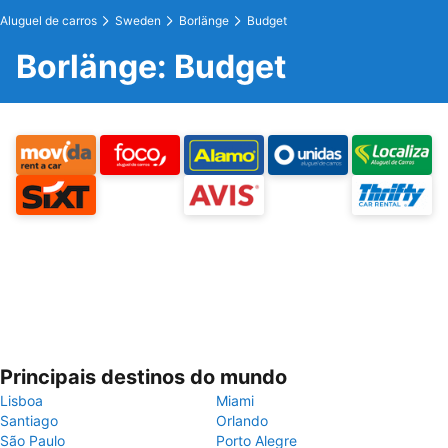
Aluguel de carros
Sweden
Borlänge
Budget
Borlänge: Budget
Principais destinos do mundo
Lisboa
Miami
Santiago
Orlando
São Paulo
Porto Alegre