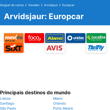
Aluguel de carros
Sweden
Arvidsjaur
Europcar
Arvidsjaur: Europcar
Principais destinos do mundo
Lisboa
Miami
Santiago
Orlando
São Paulo
Porto Alegre