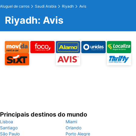
Aluguel de carros
Saudi Arabia
Riyadh
Avis
Riyadh: Avis
Principais destinos do mundo
Lisboa
Miami
Santiago
Orlando
São Paulo
Porto Alegre