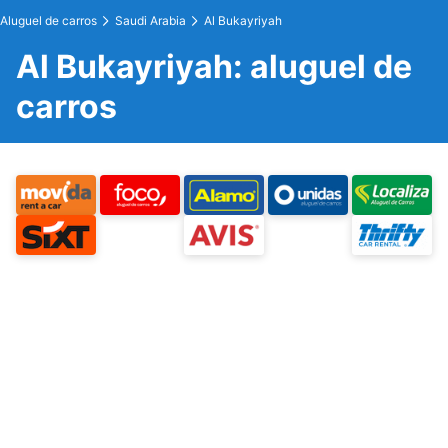
Aluguel de carros
Saudi Arabia
Al Bukayriyah
Al Bukayriyah: aluguel de
carros