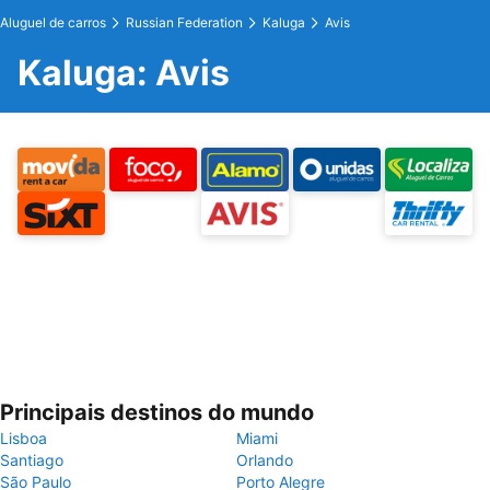
Aluguel de carros
Russian Federation
Kaluga
Avis
Kaluga: Avis
Principais destinos do mundo
Lisboa
Miami
Santiago
Orlando
São Paulo
Porto Alegre