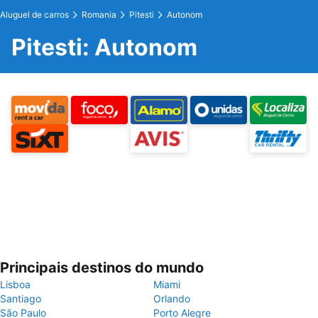
Aluguel de carros
Romania
Pitesti
Autonom
Pitesti: Autonom
Principais destinos do mundo
Lisboa
Miami
Santiago
Orlando
São Paulo
Porto Alegre