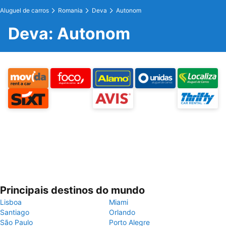
Aluguel de carros
Romania
Deva
Autonom
Deva: Autonom
Principais destinos do mundo
Lisboa
Miami
Santiago
Orlando
São Paulo
Porto Alegre