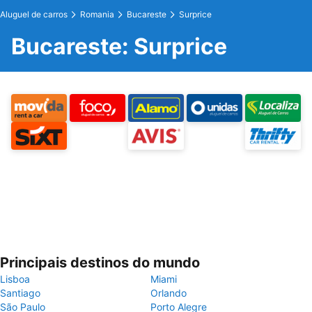
Aluguel de carros
Romania
Bucareste
Surprice
Bucareste: Surprice
Principais destinos do mundo
Lisboa
Miami
Santiago
Orlando
São Paulo
Porto Alegre