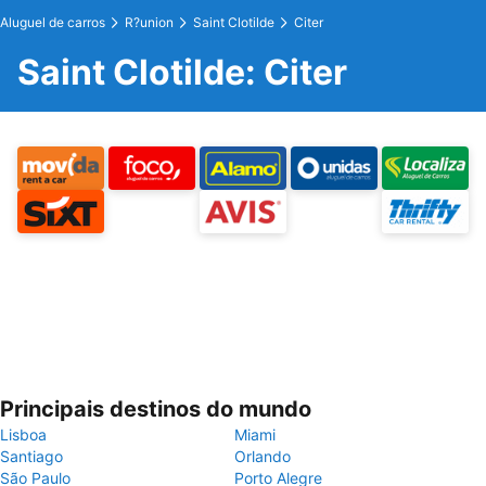
Aluguel de carros
R?union
Saint Clotilde
Citer
Saint Clotilde: Citer
Principais destinos do mundo
Lisboa
Miami
Santiago
Orlando
São Paulo
Porto Alegre