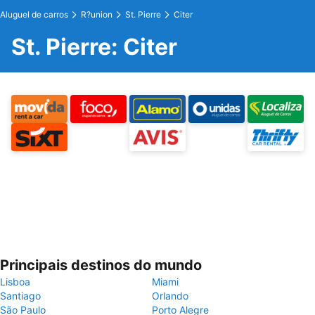
Aluguel de carros
R?union
St. Pierre
Citer
St. Pierre: Citer
Principais destinos do mundo
Lisboa
Miami
Santiago
Orlando
São Paulo
Porto Alegre