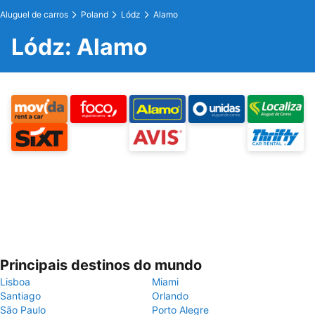
Aluguel de carros
Poland
Lódz
Alamo
Lódz: Alamo
Principais destinos do mundo
Lisboa
Miami
Santiago
Orlando
São Paulo
Porto Alegre