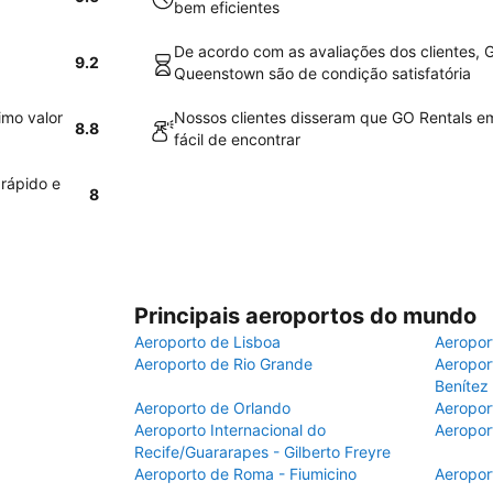
bem eficientes
De acordo com as avaliações dos clientes, 
9.2
Queenstown são de condição satisfatória
imo valor
Nossos clientes disseram que GO Rentals e
8.8
fácil de encontrar
rápido e
8
Principais aeroportos do mundo
Aeroporto de Lisboa
Aeropor
Aeroporto de Rio Grande
Aeroport
Benítez
Aeroporto de Orlando
Aeropor
Aeroporto Internacional do
Aeropor
Recife/Guararapes - Gilberto Freyre
Aeroporto de Roma - Fiumicino
Aeropor