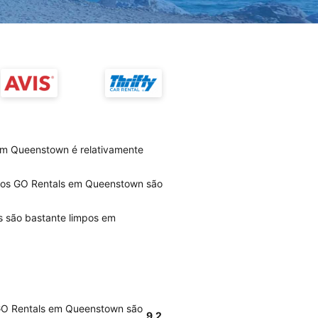
em Queenstown é relativamente
rios GO Rentals em Queenstown são
s são bastante limpos em
 GO Rentals em Queenstown são
9.2