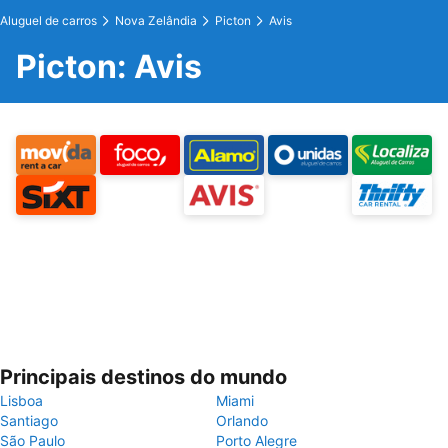
Aluguel de carros
Nova Zelândia
Picton
Avis
Picton: Avis
Principais destinos do mundo
Lisboa
Miami
Santiago
Orlando
São Paulo
Porto Alegre