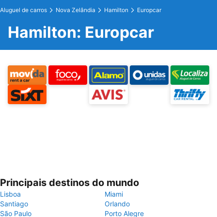
Aluguel de carros
Nova Zelândia
Hamilton
Europcar
Hamilton: Europcar
Principais destinos do mundo
Lisboa
Miami
Santiago
Orlando
São Paulo
Porto Alegre