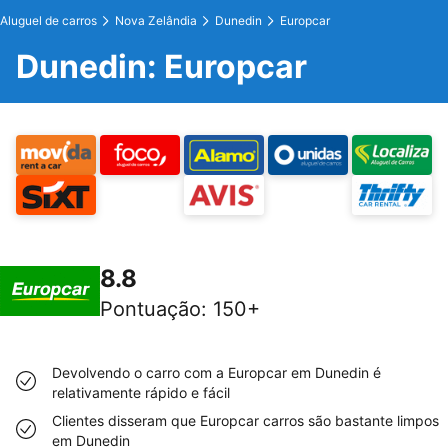
Aluguel de carros
Nova Zelândia
Dunedin
Europcar
Dunedin: Europcar
8.8
Pontuação
:
150+
Devolvendo o carro com a Europcar em Dunedin é
relativamente rápido e fácil
Clientes disseram que Europcar carros são bastante limpos
em Dunedin