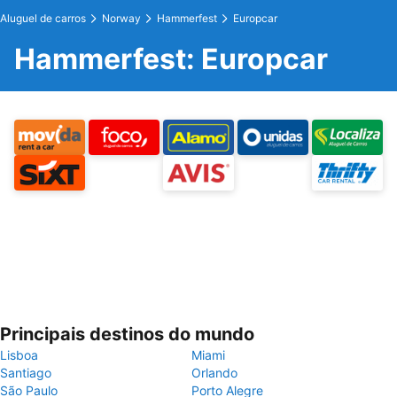
Aluguel de carros
Norway
Hammerfest
Europcar
Hammerfest: Europcar
Principais destinos do mundo
Lisboa
Miami
Santiago
Orlando
São Paulo
Porto Alegre