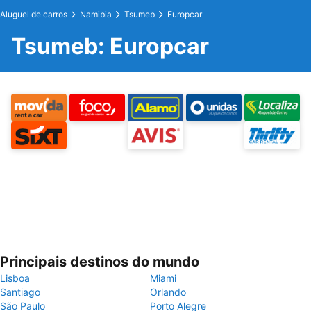
Aluguel de carros
Namibia
Tsumeb
Europcar
Tsumeb: Europcar
Principais destinos do mundo
Lisboa
Miami
Santiago
Orlando
São Paulo
Porto Alegre