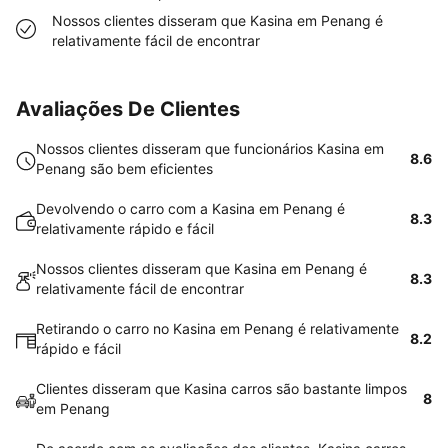
Nossos clientes disseram que Kasina em Penang é
relativamente fácil de encontrar
Avaliações De Clientes
Nossos clientes disseram que funcionários Kasina em
8.6
Penang são bem eficientes
Devolvendo o carro com a Kasina em Penang é
8.3
relativamente rápido e fácil
Nossos clientes disseram que Kasina em Penang é
8.3
relativamente fácil de encontrar
Retirando o carro no Kasina em Penang é relativamente
8.2
rápido e fácil
Clientes disseram que Kasina carros são bastante limpos
8
em Penang