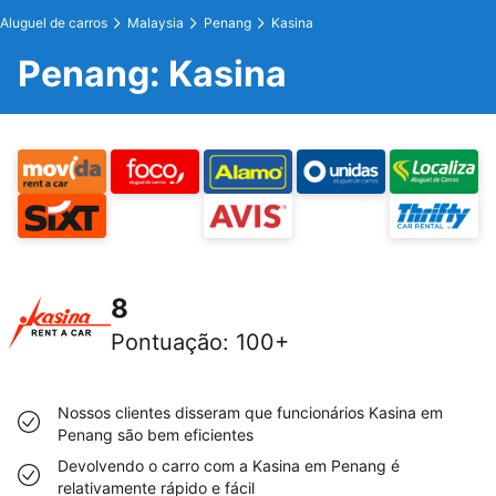
Aluguel de carros
Malaysia
Penang
Kasina
Penang: Kasina
8
Pontuação
:
100+
Nossos clientes disseram que funcionários Kasina em
Penang são bem eficientes
Devolvendo o carro com a Kasina em Penang é
relativamente rápido e fácil