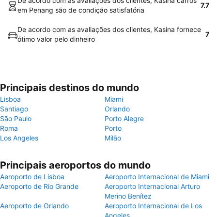
De acordo com as avaliações dos clientes, Kasina carros
7.7
em Penang são de condição satisfatória
De acordo com as avaliações dos clientes, Kasina fornece
7
ótimo valor pelo dinheiro
Principais destinos do mundo
Lisboa
Miami
Santiago
Orlando
São Paulo
Porto Alegre
Roma
Porto
Los Angeles
Milão
Principais aeroportos do mundo
Aeroporto de Lisboa
Aeroporto Internacional de Miami
Aeroporto de Rio Grande
Aeroporto Internacional Arturo
Merino Benítez
Aeroporto de Orlando
Aeroporto Internacional de Los
Angeles