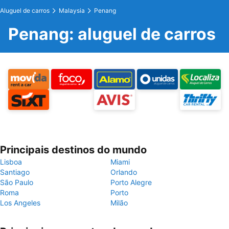
Aluguel de carros
Malaysia
Penang
Penang: aluguel de carros
Principais destinos do mundo
Lisboa
Miami
Santiago
Orlando
São Paulo
Porto Alegre
Roma
Porto
Los Angeles
Milão