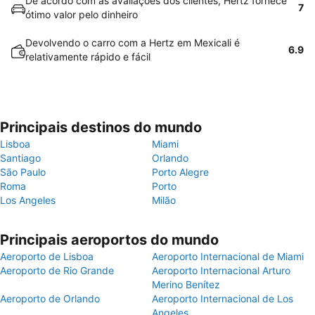
De acordo com as avaliações dos clientes, Hertz fornece
7
ótimo valor pelo dinheiro
Devolvendo o carro com a Hertz em Mexicali é
6.9
relativamente rápido e fácil
Principais destinos do mundo
Lisboa
Miami
Santiago
Orlando
São Paulo
Porto Alegre
Roma
Porto
Los Angeles
Milão
Principais aeroportos do mundo
Aeroporto de Lisboa
Aeroporto Internacional de Miami
Aeroporto de Rio Grande
Aeroporto Internacional Arturo
Merino Benítez
Aeroporto de Orlando
Aeroporto Internacional de Los
Angeles