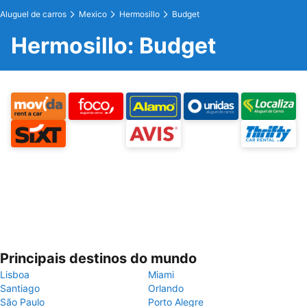
Aluguel de carros
Mexico
Hermosillo
Budget
Hermosillo: Budget
Principais destinos do mundo
Lisboa
Miami
Santiago
Orlando
São Paulo
Porto Alegre