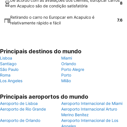
De acordo com as avaliações dos clientes, Europcar carros
8
em Acapulco são de condição satisfatória
Retirando o carro no Europcar em Acapulco é
7.6
relativamente rápido e fácil
Principais destinos do mundo
Lisboa
Miami
Santiago
Orlando
São Paulo
Porto Alegre
Roma
Porto
Los Angeles
Milão
Principais aeroportos do mundo
Aeroporto de Lisboa
Aeroporto Internacional de Miami
Aeroporto de Rio Grande
Aeroporto Internacional Arturo
Merino Benítez
Aeroporto de Orlando
Aeroporto Internacional de Los
Angeles